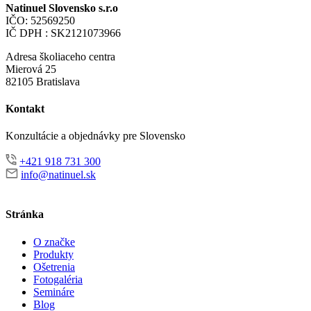
Natinuel Slovensko s.r.o
IČO: 52569250
IČ DPH : SK2121073966
Adresa školiaceho centra
Mierová 25
82105 Bratislava
Kontakt
Konzultácie a objednávky pre Slovensko
+421 918 731 300
info@natinuel.sk
Stránka
O značke
Produkty
Ošetrenia
Fotogaléria
Semináre
Blog