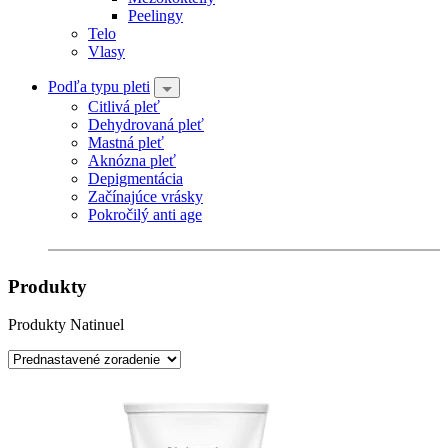
Peelingy
Telo
Vlasy
Podľa typu pleti
Citlivá pleť
Dehydrovaná pleť
Mastná pleť
Aknózna pleť
Depigmentácia
Začínajúce vrásky
Pokročilý anti age
Produkty
Produkty Natinuel