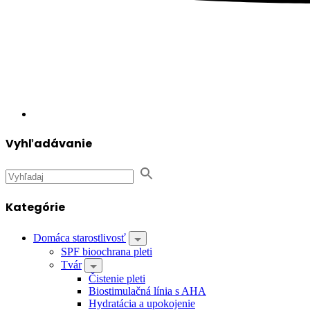
Vyhľadávanie
Kategórie
Domáca starostlivosť
SPF bioochrana pleti
Tvár
Čistenie pleti
Biostimulačná línia s AHA
Hydratácia a upokojenie