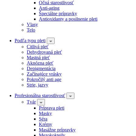
Očná starostlivosť
Anti-aging
Špeciálne prípravky
Antioxidanty a posilnenie pleti
Vlasy
Telo
Podľa typu pleti
Citlivá pleť
Dehydrovaná pleť
Mastná pleť
Aknózna pleť
Depigmentácia
Začínajúce vrásky
Pokročilý anti age
Strie, jazvy
Profesionálna starostlivosť
Tvár
Príprava pleti
Masky
Séra
Krémy
Masážne prípravky
Mezokokteily