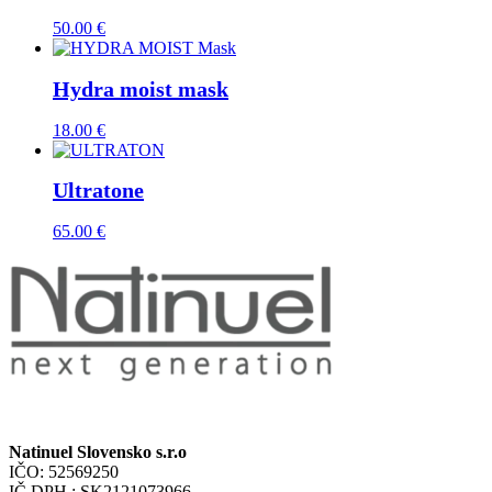
50.00
€
Hydra moist mask
18.00
€
Ultratone
65.00
€
Natinuel Slovensko s.r.o
IČO: 52569250
IČ DPH : SK2121073966