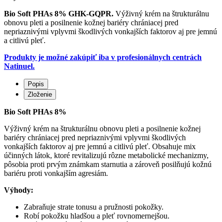
Bio Soft PHAs 8% GHK-GQPR.
Výživný krém na štrukturálnu
obnovu pleti a posilnenie kožnej bariéry chrániacej pred
nepriaznivými vplyvmi škodlivých vonkajších faktorov aj pre jemnú
a citlivú pleť.
Produkty je možné zakúpiť iba v profesionálnych centrách
Natinuel.
Popis
Zloženie
Bio Soft PHAs 8%
Výživný krém na štrukturálnu obnovu pleti a posilnenie kožnej
bariéry chrániacej pred nepriaznivými vplyvmi škodlivých
vonkajších faktorov aj pre jemnú a citlivú pleť. Obsahuje mix
účinných látok, ktoré revitalizujú rôzne metabolické mechanizmy,
pôsobia proti prvým známkam starnutia a zároveň posilňujú kožnú
bariéru proti vonkajším agresiám.
Výhody:
Zabraňuje strate tonusu a pružnosti pokožky.
Robí pokožku hladšou a pleť rovnomernejšou.