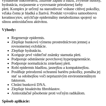
vyhladenie mikroreliéfu, zníženie zápalu a mazu, zvýšenie hustoty,
hydratácia, rozjasnenie a vyrovnanie prirodzenej farby
pleti. Komplex je určený na starostlivosť vrátane citlivej pokožky,
vďaka čomu je hladká a žiarivá. Produkt vyvoláva samoobnovu
keratinocytov, urýchľuje epidermálny metabolizmus spojený so
silnou antioxidačnou aktivitou.
Výhody:
Regeneruje epidermis.
Zlepšuje bunkovú výmenu prostredníctvom jemnej a
rovnomernej exfoliácie.
Zlepšuje hydratáciu.
Koriguje prvé viditeľné známky starnutia pleti.
Podporuje odstránenie povrchovej hyperpigmentácie.
Podporuje normalizáciu zmiešanej pleti.
Robí epidermis hladšou, jasnejšou a kompaktnejšou.
Posilňuje prirodzenú ochrannú bariéru pokožky, pomáha jej
stať sa odolnejšou voči nepriaznivým environmentálnym
faktorom.
Chráni bunkovú DNA.
Zlepšuje bioaktivitu fibroblastov.
Antioxidačné pôsobenie proti voľným radikálom.
Spôsob aplikácie: