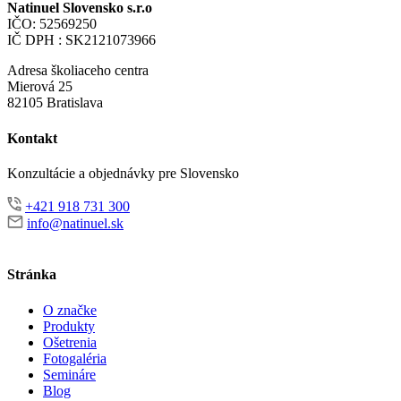
Natinuel Slovensko s.r.o
IČO: 52569250
IČ DPH : SK2121073966
Adresa školiaceho centra
Mierová 25
82105 Bratislava
Kontakt
Konzultácie a objednávky pre Slovensko
+421 918 731 300
info@natinuel.sk
Stránka
O značke
Produkty
Ošetrenia
Fotogaléria
Semináre
Blog